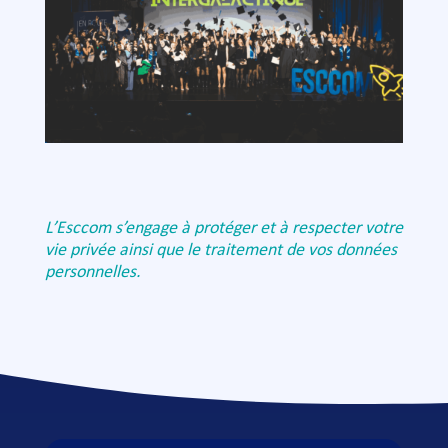
L’Esccom s’engage à protéger et à respecter votre
vie privée ainsi que le traitement de vos données
personnelles.