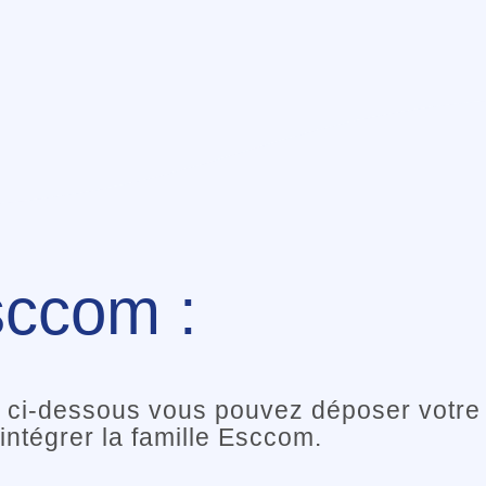
lièrement à la recherche de
eurs, intervenants…etc.
sccom :
re ci-dessous vous pouvez déposer votre
intégrer la famille Esccom.