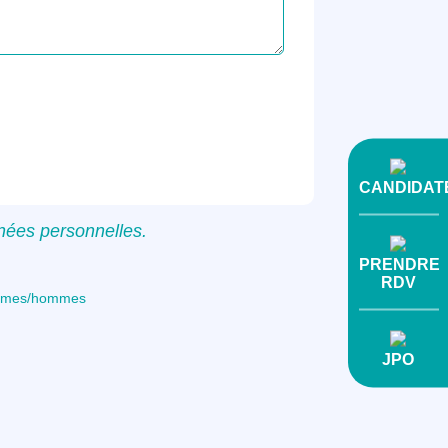
CANDIDAT
nnées personnelles.
PRENDRE
RDV
femmes/hommes
JPO