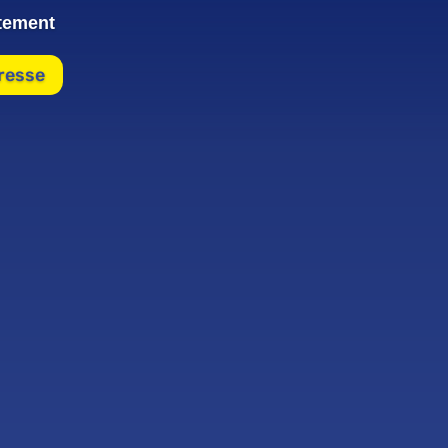
tement
éresse
UNE QUESTION ?
NOS ÉQUIPE
ONT LA RÉPO