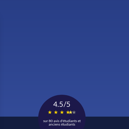
Orientation, financement, vie d’école,
fonctionnement… L’équipe Esccom se plie 
pour répondre à chacune de vos questions
NOUS CONTACTER
ÉCOLE SUPÉRIEURE
FORMATI