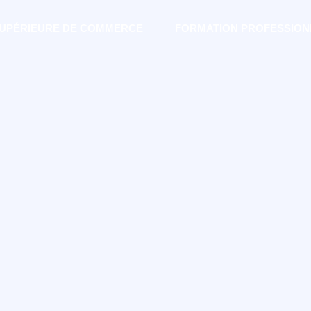
SUPÉRIEURE DE COMMERCE
FORMATION PROFESSION
RTIE DE
IENCE
IENNE
!
égiques, administratives ou
Esccom c’est prendre part à une
diant est placé au cœur de
artagez ces valeurs et que le
main est votre leitmotiv