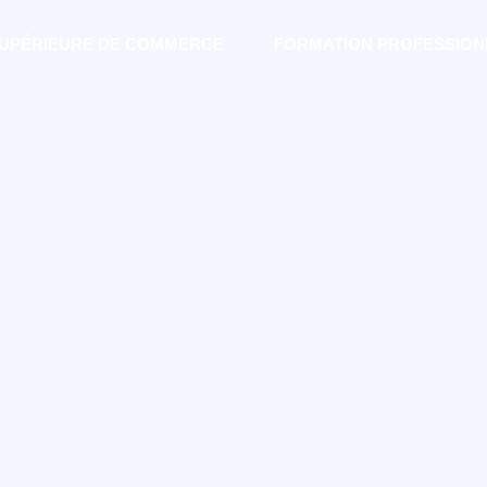
SUPÉRIEURE DE COMMERCE
FORMATION PROFESSION
 travailler,
 créer pas à
venir
nnel…
que !