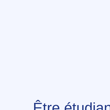
Être étudiant à l’Esccom, 
comme ça que l’on vous ap
rythme des événements org
en goûtant aux petits pl
ou en enfilant sa toge et
DEMANDE D’INFOS
Être étudia