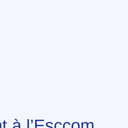
c’est être Esccomien (oui c’est
pelle) ! C’est évoluer au
anisés par l’école, que ce soit
ats du Food-Truck d’Esccom Nice
 son chapeau de diplômé.
nt à l’Esccom