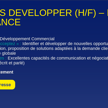
S DEVELOPPER (H/F) –
ANCE
 Développement Commercial
acceptez » :
Identifier et développer de nouvelles opport
sation, proposition de solutions adaptées à la demande clien
 globale
res :
Excellentes capacités de communication et négociati
écrit et parlé)
tement
éresse