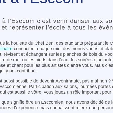
à l’Esccom c’est venir danser aux soi
et représenter l’école à tous les évèn
us la houlette du Chef Ben, des étudiants préparant le 
inaire
concoctent chaque midi des menus variés et élabo
t, révisent et échangent sur les planches de bois du Fo
d de mer ou les pieds dans l’eau, les soirées étudiante
nse et chant pour les plus artistes d’entre vous. Mais c’
ui y ont contribué.
t aussi possible de devenir Avenirnaute, pas mal non ? V
e Esccomienne. Participation aux salons, journées porte
 qui est aussi le vôtre, vous jouez un rôle important pour
que signifie être un Esccomien, nous avons décidé de lai
nnées d’expérience mais connaissent mieux que personne